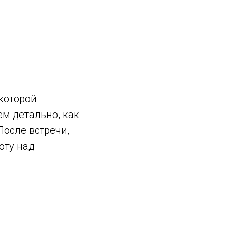
 которой
м детально, как
После встречи,
оту над