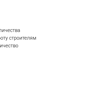
личества
боту строителям
личество