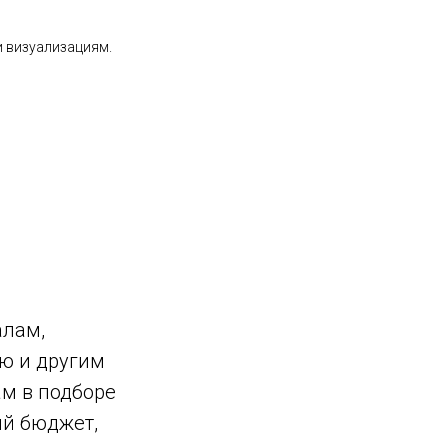
и визуализациям.
алам,
ию и другим
ам в подборе
ый бюджет,