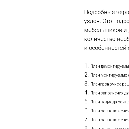
Подробные черт
узлов. Это подр
мебельщиков и 
количество нео
и особенностей 
План демонтируемы
План монтируемых к
Планировочное реш
План заполнения дв
План подвода санте
План расположения
План расположения
План напольных по