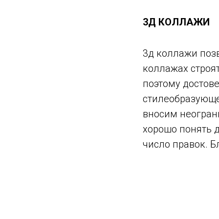
3Д КОЛЛАЖИ
3д коллажи поз
коллажах строя
поэтому достов
стилеобразующе
вносим неогран
хорошо понять 
число правок. Б