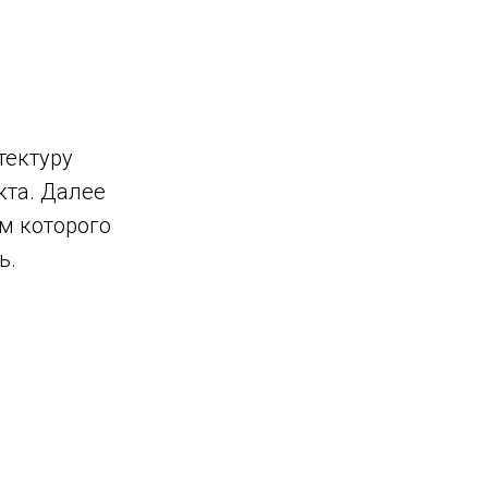
тектуру
кта. Далее
м которого
ь.