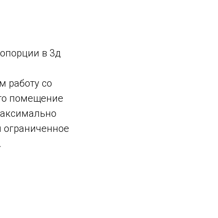
ропорции в 3д
м работу со
это помещение
максимально
м ограниченное
.